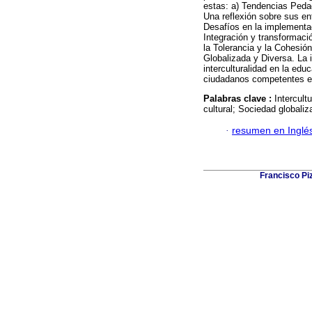
estas: a) Tendencias Pedag
Una reflexión sobre sus e
Desafíos en la implementac
Integración y transformaci
la Tolerancia y la Cohesió
Globalizada y Diversa. La i
interculturalidad en la ed
ciudadanos competentes en
Palabras clave :
Intercult
cultural; Sociedad globaliz
·
resumen en Inglé
Francisco Piz