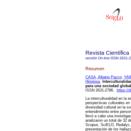
Revista Científic
versión On-line
ISSN
2631-
Resumen
CASA, Albano Pacco
;
YAI
Hinojosa
.
Interculturalid
para una sociedad global
ISSN 2631-2786.
https://
La interculturalidad en la 
perspectivas culturales en
diversidad cultural en la 
entendimiento entre person
llevó a cabo una investiga
analizaron un total de 32 
Scopus, SciELO, Redalyc, 
presentación de los hallaz