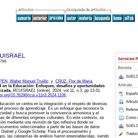
a UISRAEL
Servicios 
2786
Revista
SciELO
PEN, Walter Manuel Trujillo
y
CRUZ, Flor de María
Articulo
ad en la Educación: Enfoques, desafíos y oportunidades
izada.
RCUISRAEL
[online]. 2024, vol.11, n.3, pp.13-31.
Españo
doi.org/10.35290/rcui.v11n3.2024.1106
.
Articu
educación se centra en la integración y el respeto de diversas
 el proceso de aprendizaje. Es un enfoque que reconoce la
Referen
sociedad y busca promover la convivencia armoniosa y el
as de diferentes orígenes culturales. En este contexto, se
Como ci
ción mediante una revisión de tipo reflexiva donde se
SciELO
documentos seleccionados a partir de las bases de datos
Dialnet y Google Scholar. Para el procesamiento y
Traduc
gos, las categorías de análisis fueron preestablecidas, siendo