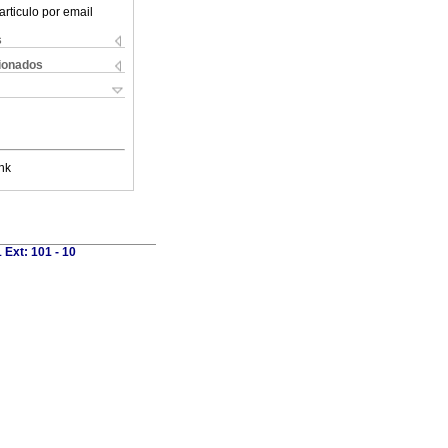
articulo por email
s
cionados
nk
 Ext: 101 - 10