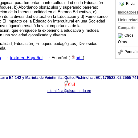
ógicas para fomentar la interculturalidad en la Educación:
Enviar 
nfoques, b) Abordando obstáculos y superando barreras:
ión de la Interculturalidad en el Entorno Educativo, c)
Indicadore
ón de la diversidad cultural en la Educación y d) Fomentando
Links rela
n: El Impacto de la Educación Intercultural en una Sociedad
nvestigación resaltó la vital importancia de la
Compartir
ucación, que enriquece la experiencia educativa y moldea
 una sociedad globalizada y diversa.
Otros
Otros
uralidad; Educación; Enfoques pedagógicos; Diversidad
ada.
Permali
s
·
texto en Español
·
Español (
pdf
)
arro E4-142 y Marieta de Veintimilla, Quito, Pichincha , EC, 170522, 02 2555 741
rcientifica@uisrael.edu.ec