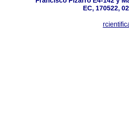
Francisco Pizarro E4-142 y Mar
EC, 170522, 02
rcientif