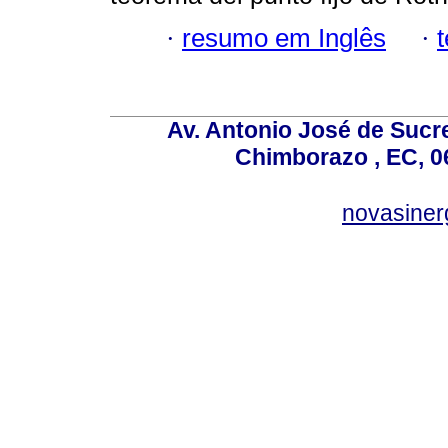
·
resumo em Inglês
·
Av. Antonio José de Sucr
Chimborazo , EC, 0
novasine