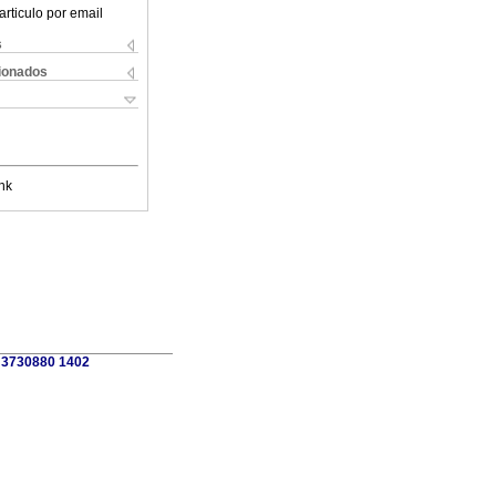
articulo por email
s
cionados
nk
3 3730880 1402