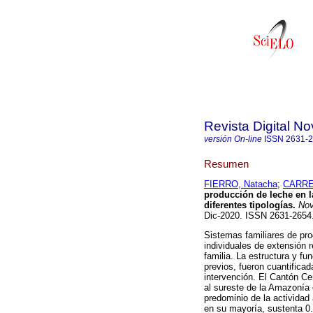
Revista Digital No
versión On-line
ISSN
2631-
Resumen
FIERRO, Natacha
;
CARRE
producción de leche en
diferentes tipologías.
Nov
Dic-2020. ISSN 2631-265
Sistemas familiares de pro
individuales de extensión 
familia. La estructura y fu
previos, fueron cuantifica
intervención. El Cantón Ce
al sureste de la Amazonía
predominio de la actividad 
en su mayoría, sustenta 0.