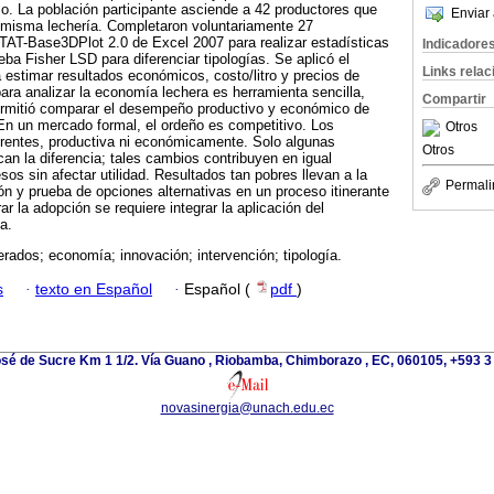
o. La población participante asciende a 42 productores que
Enviar 
a misma lechería. Completaron voluntariamente 27
STAT-Base3DPlot 2.0 de Excel 2007 para realizar estadísticas
Indicadore
ba Fisher LSD para diferenciar tipologías. Se aplicó el
Links rela
a estimar resultados económicos, costo/litro y precios de
para analizar la economía lechera es herramienta sencilla,
Compartir
permitió comparar el desempeño productivo y económico de
 En un mercado formal, el ordeño es competitivo. Los
Otros
rentes, productiva ni económicamente. Solo algunas
Otros
an la diferencia; tales cambios contribuyen en igual
sos sin afectar utilidad. Resultados tan pobres llevan a la
Permali
sión y prueba de opciones alternativas en un proceso itinerante
ar la adopción se requiere integrar la aplicación del
a.
ados; economía; innovación; intervención; tipología.
s
·
texto en Español
·
Español (
pdf
)
osé de Sucre Km 1 1/2. Vía Guano , Riobamba, Chimborazo , EC, 060105, +593 
novasinergia@unach.edu.ec