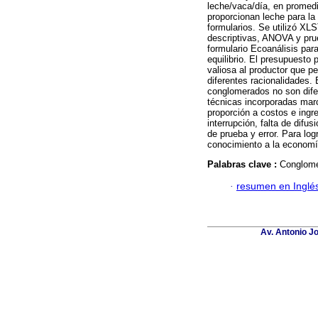
leche/vaca/día, en promedi
proporcionan leche para l
formularios. Se utilizó XL
descriptivas, ANOVA y prue
formulario Ecoanálisis par
equilibrio. El presupuesto 
valiosa al productor que 
diferentes racionalidades.
conglomerados no son dife
técnicas incorporadas marc
proporción a costos e ingre
interrupción, falta de difu
de prueba y error. Para logr
conocimiento a la economí
Palabras clave :
Conglomer
·
resumen en Inglé
Av. Antonio J