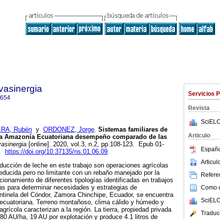
vasinergia
Servicios 
2654
Revista
SciELO
RA, Rubén
y
ORDONEZ, Jorge
.
Sistemas familiares de
Articulo
 la Amazonía Ecuatoriana desempeño comparado de las
asinergia
[online]. 2020, vol.3, n.2, pp.108-123. Epub 01-
Españo
4.
https://doi.org/10.37135/ns.01.06.09
.
Articu
ducción de leche en este trabajo son operaciones agrícolas
reducida pero no limitante con un rebaño manejado por la
Referen
ncionamiento de diferentes tipologías identificadas en trabajos
das para determinar necesidades y estrategias de
Como ci
ntinela del Cóndor, Zamora Chinchipe, Ecuador, se encuentra
SciELO
 ecuatoriana. Terreno montañoso, clima cálido y húmedo y
agrícola caracterizan a la región. La tierra, propiedad privada
Traduc
80 AU/ha, 19 AU por explotación y produce 4.1 litros de