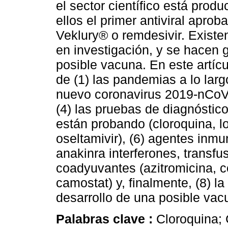
el sector científico está prod
ellos el primer antiviral apro
Veklury® o remdesivir. Existe
en investigación, y se hacen 
posible vacuna. En este artíc
de (1) las pandemias a lo largo
nuevo coronavirus 2019-nCoV,
(4) las pruebas de diagnóstic
están probando (cloroquina, lopi
oseltamivir), (6) agentes inm
anakinra interferones, transfu
coadyuvantes (azitromicina, c
camostat) y, finalmente, (8) l
desarrollo de una posible vac
Palabras clave :
Cloroquina;