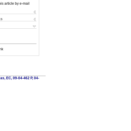
is article by e-mail
ks
nk
s, EC, 09-04-462 P, 04-