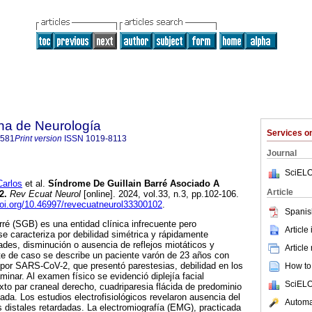
na de Neurología
Services 
2581
Print version
ISSN
1019-8113
Journal
SciELO
arlos
et al.
Síndrome De Guillain Barré Asociado A
Article
2.
Rev Ecuat Neurol
[online]. 2024, vol.33, n.3, pp.102-106.
doi.org/10.46997/revecuatneurol33300102
.
Spanis
rré (SGB) es una entidad clínica infrecuente pero
Article
e caracteriza por debilidad simétrica y rápidamente
ades, disminución o ausencia de reflejos miotáticos y
Article
te de caso se describe un paciente varón de 23 años con
 por SARS-CoV-2, que presentó parestesias, debilidad en los
How to 
minar. Al examen físico se evidenció diplejía facial
SciELO
exto par craneal derecho, cuadriparesia flácida de predominio
izada. Los estudios electrofisiológicos revelaron ausencia del
Automat
s distales retardadas. La electromiografía (EMG), practicada