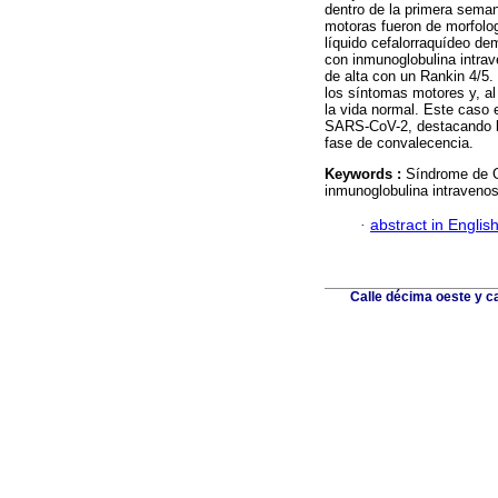
dentro de la primera seman
motoras fueron de morfolog
líquido cefalorraquídeo dem
con inmunoglobulina intrave
de alta con un Rankin 4/5
los síntomas motores y, al
la vida normal. Este caso e
SARS-CoV-2, destacando la 
fase de convalecencia.
Keywords :
Síndrome de G
inmunoglobulina intravenos
·
abstract in Englis
Calle décima oeste y c