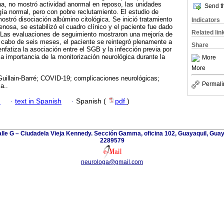
a, no mostró actividad anormal en reposo, las unidades
Send th
ía normal, pero con pobre reclutamiento. El estudio de
ostró disociación albúmino citológica. Se inició tratamiento
Indicators
nosa, se estabilizó el cuadro clínico y el paciente fue dado
Related lin
. Las evaluaciones de seguimiento mostraron una mejoría de
 cabo de seis meses, el paciente se reintegró plenamente a
Share
nfatiza la asociación entre el SGB y la infección previa por
importancia de la monitorización neurológica durante la
More
More
uillain-Barré; COVID-19; complicaciones neurológicas;
Permali
a..
h
·
text in Spanish
·
Spanish (
pdf
)
alle G – Ciudadela Vieja Kennedy. Sección Gamma, oficina 102, Guayaquil, Guaya
2289579
neurologa@gmail.com