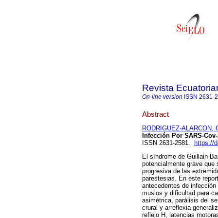
Revista Ecuatoria
On-line version
ISSN
2631-
Abstract
RODRIGUEZ-ALARCON, C
Infección Por SARS-Cov-
ISSN 2631-2581.
https://
El síndrome de Guillain-Ba
potencialmente grave que s
progresiva de las extremid
parestesias. En este repor
antecedentes de infección
muslos y dificultad para ca
asimétrica, parálisis del s
crural y arreflexia general
reflejo H, latencias motora