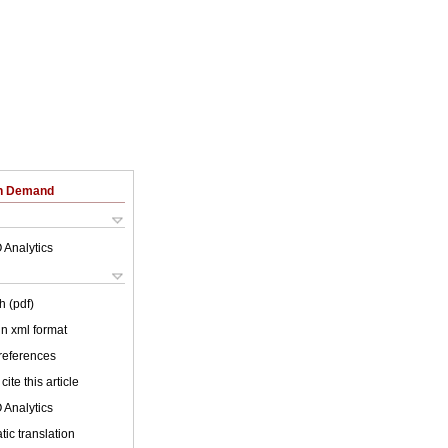
on Demand
 Analytics
h (pdf)
 in xml format
 references
cite this article
 Analytics
ic translation