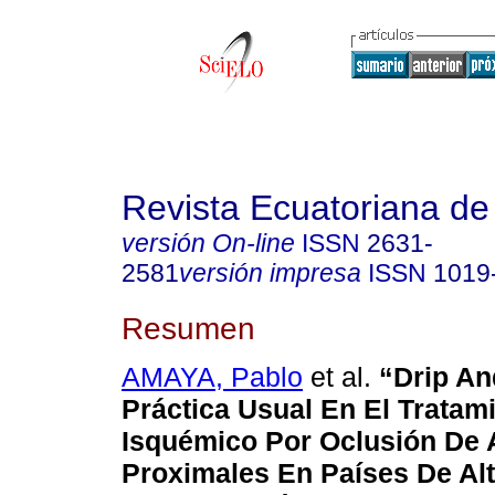
Revista Ecuatoriana de
versión On-line
ISSN
2631-
2581
versión impresa
ISSN
1019
Resumen
AMAYA, Pablo
et al.
“Drip An
Práctica Usual En El Tratam
Isquémico Por Oclusión De A
Proximales En Países De Al