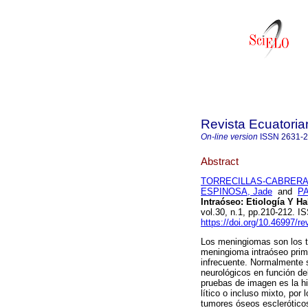
Revista Ecuatoria
On-line version
ISSN
2631-
Abstract
TORRECILLAS-CABRERA, 
ESPINOSA, Jade
and
PA
Intraóseo: Etiología Y H
vol.30, n.1, pp.210-212. 
https://doi.org/10.46997/r
Los meningiomas son los t
meningioma intraóseo prim
infrecuente. Normalmente 
neurológicos en función de
pruebas de imagen es la h
lítico o incluso mixto, por
tumores óseos esclerótico