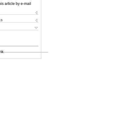
is article by e-mail
ks
nk