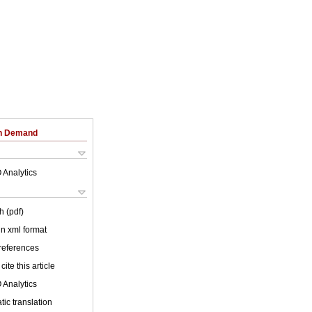
on Demand
 Analytics
h (pdf)
 in xml format
 references
cite this article
 Analytics
ic translation