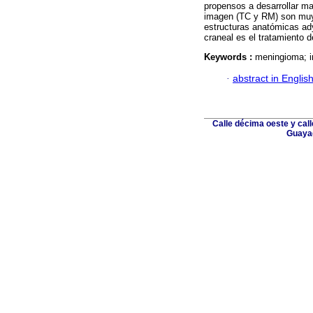
propensos a desarrollar ma
imagen (TC y RM) son muy ú
estructuras anatómicas ad
craneal es el tratamiento d
Keywords :
meningioma; in
·
abstract in Englis
Calle décima oeste y cal
Guayaq