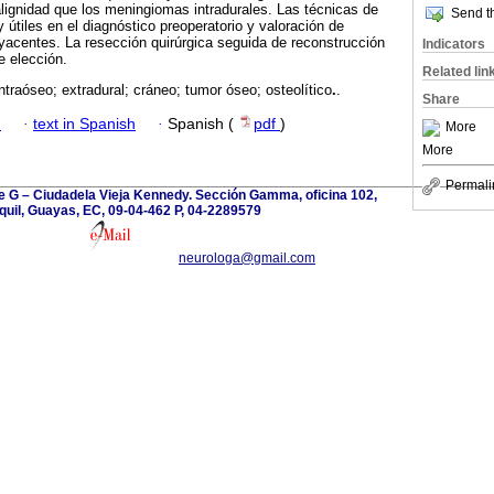
lignidad que los meningiomas intradurales. Las técnicas de
Send th
tiles en el diagnóstico preoperatorio y valoración de
yacentes. La resección quirúrgica seguida de reconstrucción
Indicators
e elección.
Related lin
traóseo; extradural; cráneo; tumor óseo; osteolítico
.
.
Share
h
·
text in Spanish
·
Spanish (
pdf
)
More
More
Permali
le G – Ciudadela Vieja Kennedy. Sección Gamma, oficina 102,
uil, Guayas, EC, 09-04-462 P, 04-2289579
neurologa@gmail.com