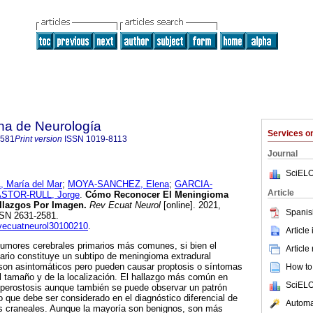
na de Neurología
Services 
2581
Print version
ISSN
1019-8113
Journal
SciELO
María del Mar
;
MOYA-SANCHEZ, Elena
;
GARCIA-
Article
STOR-RULL, Jorge
.
Cómo Reconocer El Meningioma
allazgos Por Imagen.
Rev Ecuat Neurol
[online]. 2021,
Spanis
ISSN 2631-2581.
evecuatneurol30100210
.
Article
umores cerebrales primarios más comunes, si bien el
Article
ario constituye un subtipo de meningioma extradural
son asintomáticos pero pueden causar proptosis o síntomas
How to 
l tamaño y de la localización. El hallazgo más común en
SciELO
iperostosis aunque también se puede observar un patrón
 lo que debe ser considerado en el diagnóstico diferencial de
Automat
s craneales. Aunque la mayoría son benignos, son más