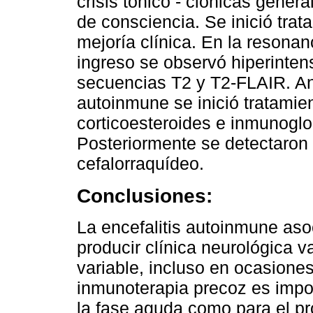
crisis tónico - clónicas genera
de consciencia. Se inició trat
mejoría clínica. En la resonan
ingreso se observó hiperinte
secuencias T2 y T2-FLAIR. Ant
autoinmune se inició tratami
corticoesteroides e inmunoglo
Posteriormente se detectaron 
cefalorraquídeo.
Conclusiones:
La encefalitis autoinmune aso
producir clínica neurológica v
variable, incluso en ocasione
inmunoterapia precoz es impor
la fase aguda como para el pr