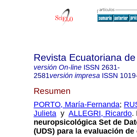
Revista Ecuatoriana de
versión On-line
ISSN
2631-
2581
versión impresa
ISSN
1019
Resumen
PORTO, María-Fernanda
;
RUS
Julieta
y
ALLEGRI, Ricardo
.
neuropsicológica Set de Da
(UDS) para la evaluación d