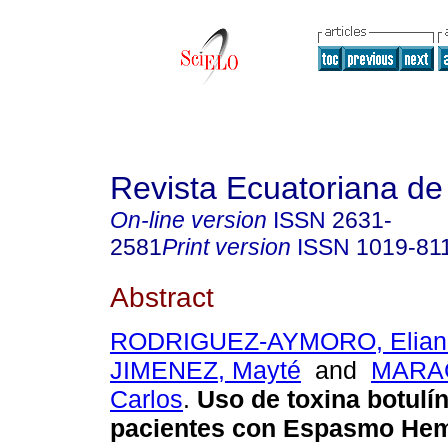
Revista Ecuatoriana de
On-line version
ISSN
2631-
2581
Print version
ISSN
1019-81
Abstract
RODRIGUEZ-AYMORO, Elian
JIMENEZ, Mayté
and
MARA
Carlos
.
Uso de toxina botulín
pacientes con Espasmo Hemi