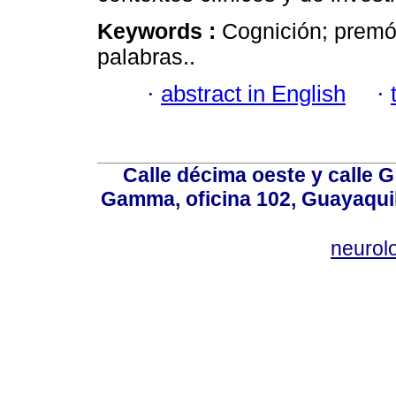
Keywords :
Cognición; premór
palabras..
·
abstract in English
·
Calle décima oeste y calle 
Gamma, oficina 102, Guayaquil
neurol