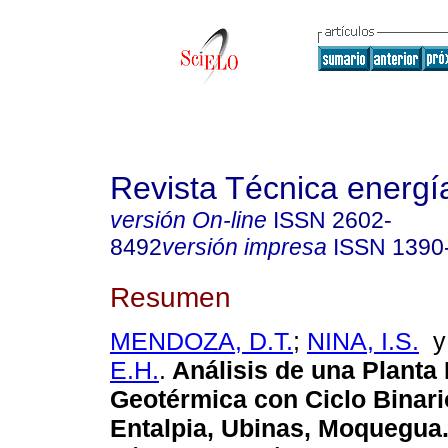
Revista Técnica energí
versión On-line
ISSN
2602-
8492
versión impresa
ISSN
1390
Resumen
MENDOZA, D.T.
;
NINA, I.S.
E.H.
.
Análisis de una Planta 
Geotérmica con Ciclo Binari
Entalpia, Ubinas, Moquegua