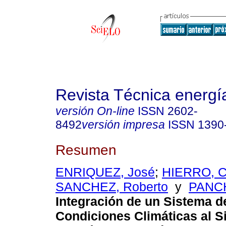
Revista Técnica energí
versión On-line
ISSN
2602-
8492
versión impresa
ISSN
1390
Resumen
ENRIQUEZ, José
;
HIERRO, C
SANCHEZ, Roberto
y
PANCH
Integración de un Sistema d
Condiciones Climáticas al S