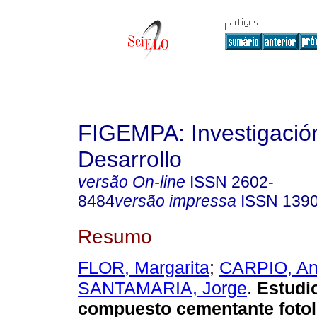
FIGEMPA: Investigació
Desarrollo
versão On-line
ISSN
2602-
8484
versão impressa
ISSN
139
Resumo
FLOR, Margarita
;
CARPIO, An
SANTAMARIA, Jorge
.
Estudi
compuesto cementante fotol