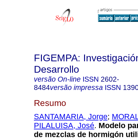
FIGEMPA: Investigació
Desarrollo
versão On-line
ISSN
2602-
8484
versão impressa
ISSN
139
Resumo
SANTAMARIA, Jorge
;
MORALE
PILALUISA, José
.
Modelo par
de mezclas de hormigón util