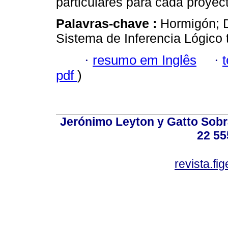
particulares para cada proyec
Palavras-chave :
Hormigón; D
Sistema de Inferencia Lógico
·
resumo em Inglês
·
pdf
)
Jerónimo Leyton y Gatto Sobra
22 55
revista.f