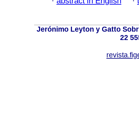
·
abstract in English
·
Jerónimo Leyton y Gatto Sobra
22 55
revista.f