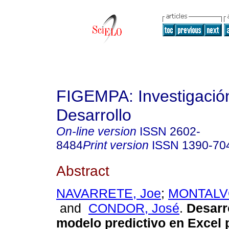
FIGEMPA: Investigació
Desarrollo
On-line version
ISSN
2602-
8484
Print version
ISSN
1390-70
Abstract
NAVARRETE, Joe
;
MONTALVO
and
CONDOR, José
.
Desarro
modelo predictivo en Excel 