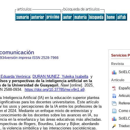
 comunicación
Servicios 
0934
versión impresa
ISSN
2528-7966
Revista
SciELO
uarda Verónica
;
DURAN NUNEZ, Yuleika Isabella
y
Articulo
sos y perspectivas de la inteligencia artificial en la
 de la Universidad de Guayaquil.
Ñawi
[online]. 2025,
Españo
SSN 2588-0934.
https://doi.org/10.37785/nw.v9n1.a9
.
Articu
a Inteligencia Artificial (IA) en la educación superior plantea
gnificativas para los docentes universitarios. Este artículo
Referen
r los usos y percepciones de la IA entre los profesores de la
n el 2024. Mediante un enfoque mixto de entrevistas y
Como ci
conocimiento de los docentes sobre los avances en IA, su
SciELO
encia en la enseñanza y las áreas educativas más afectadas.
erspectivas de Rogers, Bourdieu, Latour y Bijker, abordando
Traduc
, la violencia simbólica y las interacciones sociotécnicas.