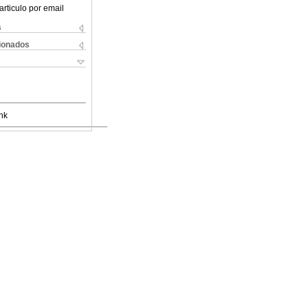
articulo por email
s
cionados
nk