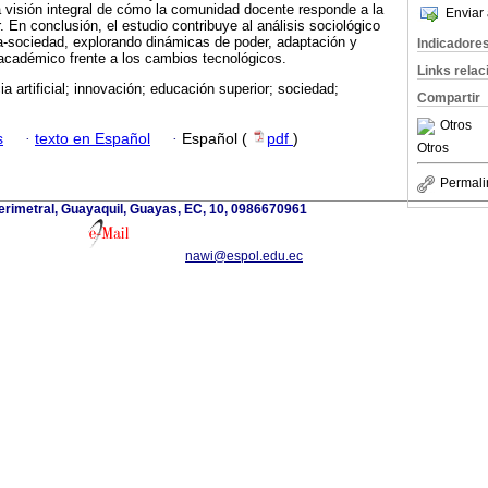
 visión integral de cómo la comunidad docente responde a la
Enviar 
. En conclusión, el estudio contribuye al análisis sociológico
ía-sociedad, explorando dinámicas de poder, adaptación y
Indicadore
 académico frente a los cambios tecnológicos.
Links rela
cia artificial; innovación; educación superior; sociedad;
Compartir
Otros
s
·
texto en Español
·
Español (
pdf
)
Otros
Permali
erimetral, Guayaquil, Guayas, EC, 10, 0986670961
nawi@espol.edu.ec