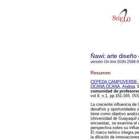
Ñawi: arte diseño
versión On-line
ISSN
2588-
Resumen
CEPEDA CAMPOVERDE, Ed
OCANA OCANA, Andrea
.
U
comunidad de profesores
vol.9, n.1, pp.151-165. I
La creciente influencia de l
desafíos y oportunidades si
tiene como objetivo analiza
Universidad de Guayaquil e
encuestas, se examina el 
perspectiva sobre su influ
El marco teórico integra p
la difusión de innovaciones