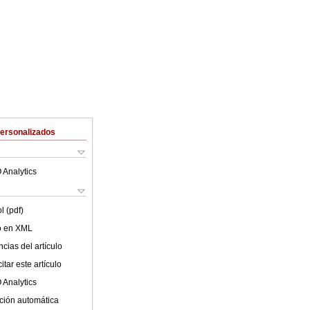
Personalizados
 Analytics
l (pdf)
lo en XML
cias del artículo
tar este artículo
 Analytics
ción automática