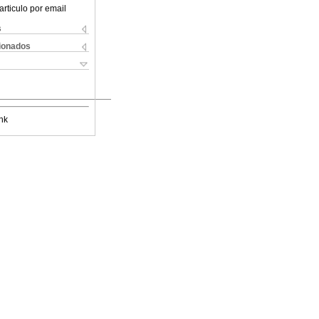
articulo por email
s
cionados
nk