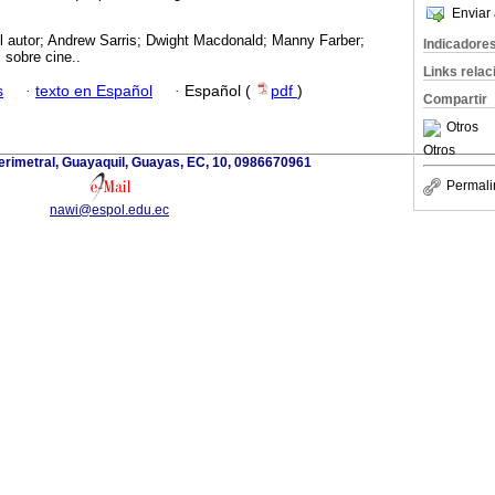
Enviar 
l autor; Andrew Sarris; Dwight Macdonald; Manny Farber;
Indicadore
 sobre cine..
Links rela
s
·
texto en Español
·
Español (
pdf
)
Compartir
Otros
Otros
erimetral, Guayaquil, Guayas, EC, 10, 0986670961
Permali
nawi@espol.edu.ec