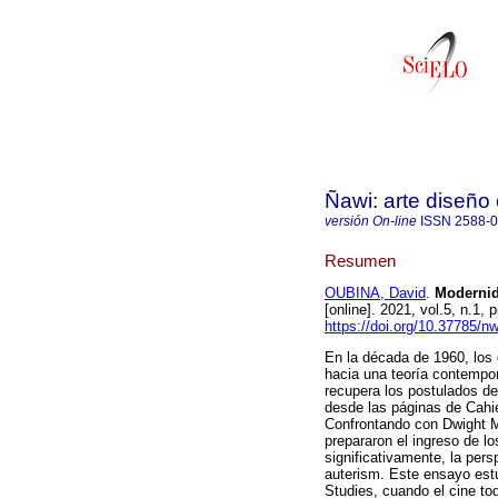
Ñawi: arte diseño
versión On-line
ISSN
2588-
Resumen
OUBINA, David
.
Modernida
[online]. 2021, vol.5, n.1
https://doi.org/10.37785/n
En la década de 1960, los 
hacia una teoría contempo
recupera los postulados de
desde las páginas de Cahie
Confrontando con Dwight M
prepararon el ingreso de lo
significativamente, la per
auterism. Este ensayo est
Studies, cuando el cine tod