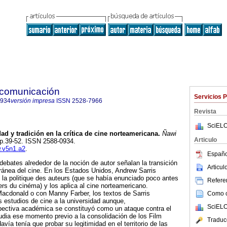
 comunicación
Servicios 
0934
versión impresa
ISSN
2528-7966
Revista
SciELO
d y tradición en la crítica de cine norteamericana.
Ñawi
Articulo
, pp.39-52. ISSN 2588-0934.
w.v5n1.a2
.
Españo
debates alrededor de la noción de autor señalan la transición
Articu
ránea del cine. En los Estados Unidos, Andrew Sarris
 la politique des auteurs (que se había enunciado poco antes
Referen
rs du cinéma) y los aplica al cine norteamericano.
acdonald o con Manny Farber, los textos de Sarris
Como ci
s estudios de cine a la universidad aunque,
SciELO
spectiva académica se constituyó como un ataque contra el
udia ese momento previo a la consolidación de los Film
Traduc
avía tenía que probar su legitimidad en el territorio de las