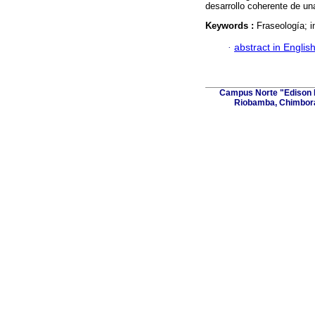
desarrollo coherente de una
Keywords :
Fraseología; i
·
abstract in Englis
Campus Norte "Edison R
Riobamba, Chimbora