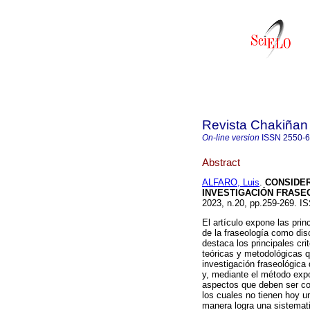
Revista Chakiñan
On-line version
ISSN
2550-
Abstract
ALFARO, Luis
.
CONSIDER
INVESTIGACIÓN FRASEO
2023, n.20, pp.259-269. 
El artículo expone las prin
de la fraseología como disc
destaca los principales crit
teóricas y metodológicas q
investigación fraseológica 
y, mediante el método expo
aspectos que deben ser con
los cuales no tienen hoy un
manera logra una sistemati