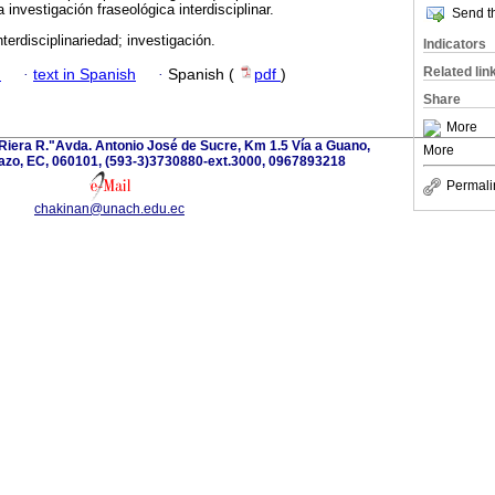
 investigación fraseológica interdisciplinar.
Send th
nterdisciplinariedad; investigación.
Indicators
Related lin
h
·
text in Spanish
·
Spanish (
pdf
)
Share
More
iera R."Avda. Antonio José de Sucre, Km 1.5 Vía a Guano,
More
zo, EC, 060101, (593-3)3730880-ext.3000, 0967893218
Permali
chakinan@unach.edu.ec