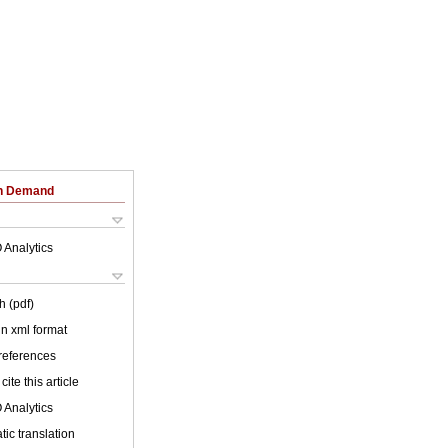
on Demand
 Analytics
h (pdf)
 in xml format
 references
cite this article
 Analytics
ic translation