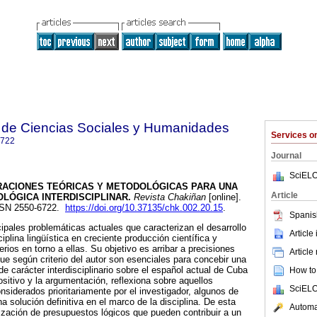
 de Ciencias Sociales y Humanidades
Services 
6722
Journal
SciELO
ACIONES TEÓRICAS Y METODOLÓGICAS PARA UNA
Article
LÓGICA INTERDISCIPLINAR.
Revista Chakiñan
[online].
ISSN 2550-6722.
https://doi.org/10.37135/chk.002.20.15
.
Spanis
cipales problemáticas actuales que caracterizan el desarrollo
Article
iplina lingüística en creciente producción científica y
erios en torno a ellas. Su objetivo es arribar a precisiones
Article
ue según criterio del autor son esenciales para concebir una
de carácter interdisciplinario sobre el español actual de Cuba
How to 
sitivo y la argumentación, reflexiona sobre aquellos
SciELO
siderados prioritariamente por el investigador, algunos de
a solución definitiva en el marco de la disciplina. De esta
Automat
zación de presupuestos lógicos que pueden contribuir a un