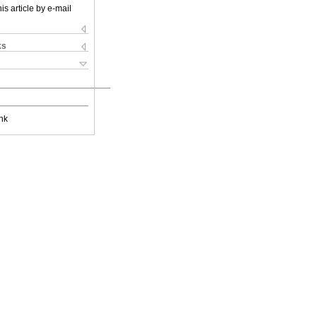
is article by e-mail
ks
nk