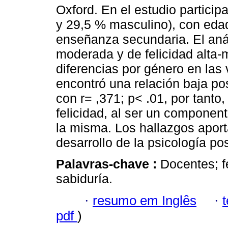
Oxford. En el estudio partici
y 29,5 % masculino), con eda
enseñanza secundaria. El anál
moderada y de felicidad alta
diferencias por género en las 
encontró una relación baja pos
con r= ,371; p< .01, por tanto,
felicidad, al ser un componen
la misma. Los hallazgos aport
desarrollo de la psicología pos
Palavras-chave :
Docentes; fe
sabiduría.
·
resumo em Inglês
·
pdf
)