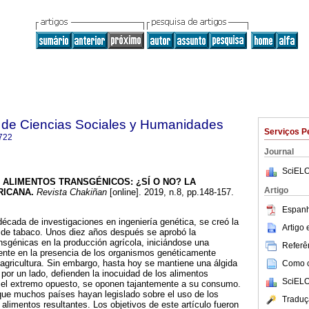
 de Ciencias Sociales y Humanidades
Serviços P
722
Journal
SciELO
ALIMENTOS TRANSGÉNICOS: ¿SÍ O NO? LA
Artigo
ICANA.
Revista Chakiñan
[online]. 2019, n.8, pp.148-157.
Espanh
cada de investigaciones en ingeniería genética, se creó la
Artigo
a de tabaco. Unos diez años después se aprobó la
ansgénicas en la producción agrícola, iniciándose una
Referên
dente en la presencia de los organismos genéticamente
agricultura. Sin embargo, hasta hoy se mantiene una álgida
Como ci
 por un lado, defienden la inocuidad de los alimentos
SciELO
n el extremo opuesto, se oponen tajantemente a su consumo.
que muchos países hayan legislado sobre el uso de los
Traduç
 alimentos resultantes. Los objetivos de este artículo fueron