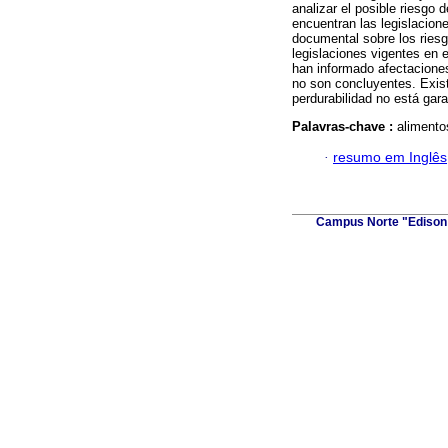
analizar el posible riesgo 
encuentran las legislacion
documental sobre los riesg
legislaciones vigentes en e
han informado afectaciones
no son concluyentes. Exis
perdurabilidad no está gara
Palavras-chave :
alimento
·
resumo em Inglês
Campus Norte "Edison 