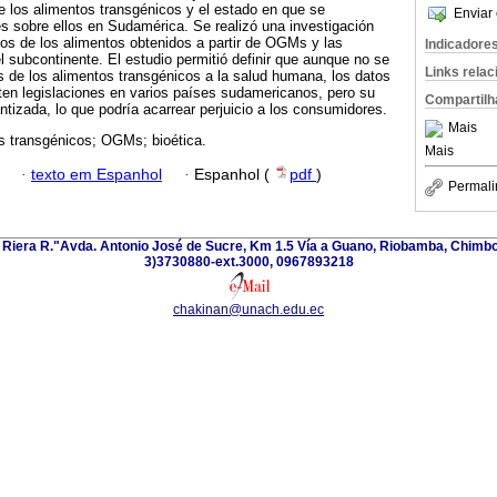
de los alimentos transgénicos y el estado en que se
Enviar 
es sobre ellos en Sudamérica. Se realizó una investigación
os de los alimentos obtenidos a partir de OGMs y las
Indicadore
l subcontinente. El estudio permitió definir que aunque no se
Links rela
 de los alimentos transgénicos a la salud humana, los datos
ten legislaciones en varios países sudamericanos, pero su
Compartilh
ntizada, lo que podría acarrear perjuicio a los consumidores.
Mais
s transgénicos; OGMs; bioética.
Mais
·
texto em Espanhol
·
Espanhol (
pdf
)
Permali
Riera R."Avda. Antonio José de Sucre, Km 1.5 Vía a Guano, Riobamba, Chimbor
3)3730880-ext.3000, 0967893218
chakinan@unach.edu.ec