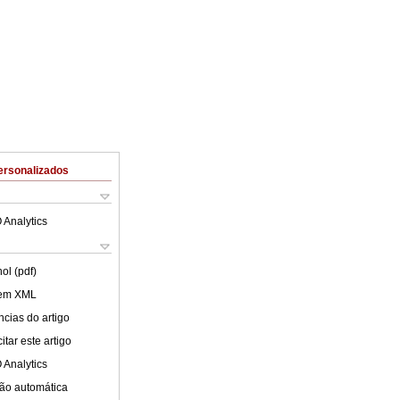
ersonalizados
 Analytics
ol (pdf)
 em XML
cias do artigo
tar este artigo
 Analytics
ão automática