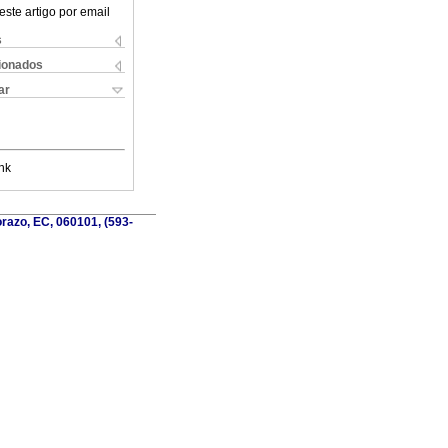
este artigo por email
s
cionados
ar
nk
azo, EC, 060101, (593-