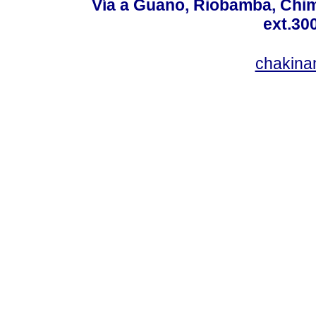
Vía a Guano, Riobamba, Chim
ext.30
chakina