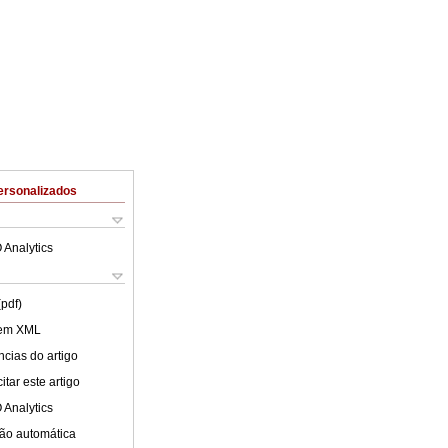
ersonalizados
 Analytics
(pdf)
 em XML
cias do artigo
tar este artigo
 Analytics
ão automática