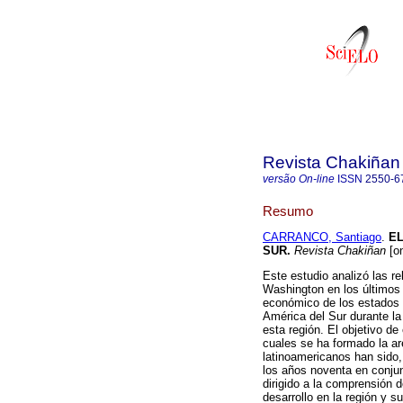
Revista Chakiñan
versão On-line
ISSN
2550-6
Resumo
CARRANCO, Santiago
.
EL
SUR.
Revista Chakiñan
[on
Este estudio analizó las re
Washington en los últimos 
económico de los estados d
América del Sur durante la 
esta región. El objetivo de
cuales se ha formado la a
latinoamericanos han sido,
los años noventa en conjun
dirigido a la comprensión 
desarrollo en la región y s