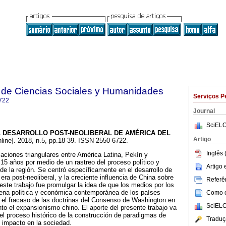
 de Ciencias Sociales y Humanidades
Serviços P
722
Journal
SciELO
 DESARROLLO POST-NEOLIBERAL DE AMÉRICA DEL
Artigo
line]. 2018, n.5, pp.18-39. ISSN 2550-6722.
Inglês 
laciones triangulares entre América Latina, Pekín y
15 años por medio de un rastreo del proceso político y
Artigo
e la región. Se centró específicamente en el desarrollo de
era post-neoliberal, y la creciente influencia de China sobre
Referên
 este trabajo fue promulgar la idea de que los medios por los
rena política y económica contemporánea de los países
Como ci
 el fracaso de las doctrinas del Consenso de Washington en
SciELO
to el expansionismo chino. El aporte del presente trabajo va
del proceso histórico de la construcción de paradigmas de
Traduç
u impacto en la sociedad.