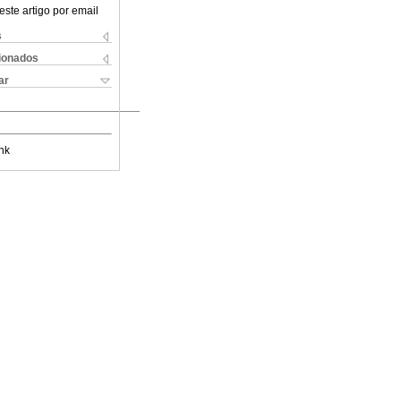
este artigo por email
s
cionados
ar
nk