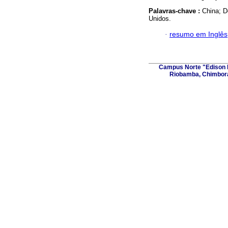
Palavras-chave :
China; D
Unidos.
·
resumo em Inglês
Campus Norte "Edison R
Riobamba, Chimbora