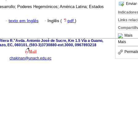
Enviar 
esarrollo; Poderes Hegemónicos; América Latina; Estados
Indicadore
Links rela
·
texto em Inglês
·
Inglês (
pdf
)
Compartilh
Mais
iera R."Avda. Antonio José de Sucre, Km 1.5 Vía a Guano,
Mais
zo, EC, 060101, (593-3)3730880-ext.3000, 0967893218
Permali
chakinan@unach.edu.ec