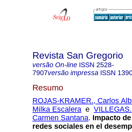
Revista San Gregorio
versão On-line
ISSN
2528-
7907
versão impressa
ISSN
139
Resumo
ROJAS-KRAMER., Carlos Alb
Milka Escalera
e
VILLEGAS.,
Carmen Santana
.
Impacto de 
redes sociales en el desemp