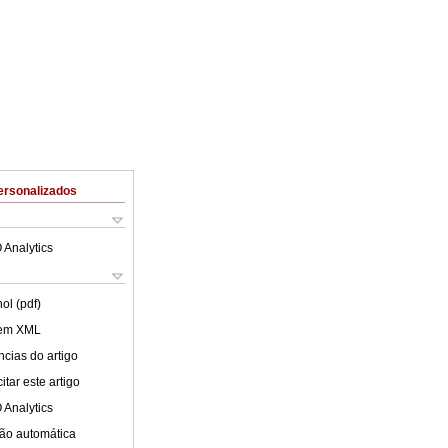
ersonalizados
 Analytics
ol (pdf)
 em XML
cias do artigo
tar este artigo
 Analytics
ão automática