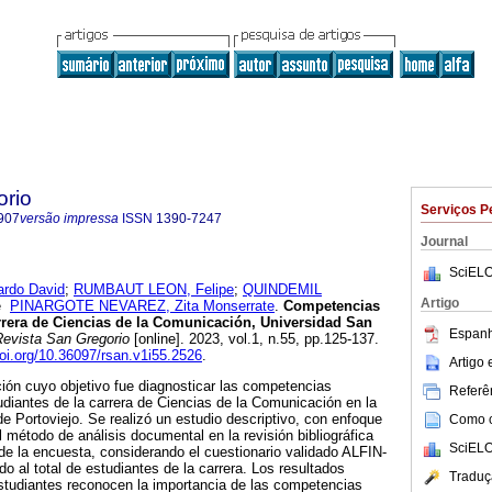
orio
Serviços P
907
versão impressa
ISSN
1390-7247
Journal
SciELO
rdo David
;
RUMBAUT LEON, Felipe
;
QUINDEMIL
Artigo
e
PINARGOTE NEVAREZ, Zita Monserrate
.
Competencias
rrera de Ciencias de la Comunicación, Universidad San
Espanh
evista San Gregorio
[online]. 2023, vol.1, n.55, pp.125-137.
doi.org/10.36097/rsan.v1i55.2526
.
Artigo
ión cuyo objetivo fue diagnosticar las competencias
Referên
udiantes de la carrera de Ciencias de la Comunicación en la
e Portoviejo. Se realizó un estudio descriptivo, con enfoque
Como ci
l método de análisis documental en la revisión bibliográfica
SciELO
 de la encuesta, considerando el cuestionario validado ALFIN-
 al total de estudiantes de la carrera. Los resultados
Traduç
studiantes reconocen la importancia de las competencias