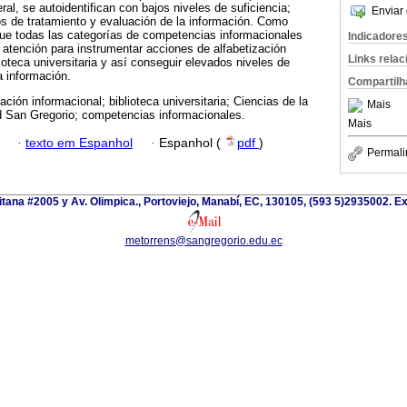
ral, se autoidentifican con bajos niveles de suficiencia;
Enviar 
s de tratamiento y evaluación de la información. Como
que todas las categorías de competencias informacionales
Indicadore
 atención para instrumentar acciones de alfabetización
Links rela
ioteca universitaria y así conseguir elevados niveles de
a información.
Compartilh
ación informacional; biblioteca universitaria; Ciencias de la
Mais
 San Gregorio; competencias informacionales.
Mais
·
texto em Espanhol
·
Espanhol (
pdf
)
Permali
itana #2005 y Av. Olimpica., Portoviejo, Manabí, EC, 130105, (593 5)2935002. Ext
metorrens@sangregorio.edu.ec