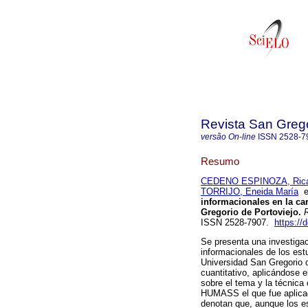
Revista San Greg
versão On-line
ISSN
2528-7
Resumo
CEDENO ESPINOZA, Rica
TORRIJO, Eneida María
informacionales en la ca
Gregorio de Portoviejo.
R
ISSN 2528-7907.
https://
Se presenta una investigac
informacionales de los est
Universidad San Gregorio d
cuantitativo, aplicándose e
sobre el tema y la técnica
HUMASS el que fue aplicado
denotan que, aunque los e