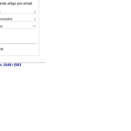
este artigo por email
s
cionados
ar
nk
. 1049 / (593