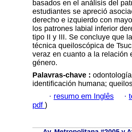
basados en el análisis del pat
estudiantes se apreció asociac
derecho e izquierdo con mayor p
los patrones labial inferior d
tipo II y III. Se concluye que 
técnica queiloscópica de Tsuc
veraz en cuanto a la relación 
género.
Palavras-chave :
odontología 
identificación humana; queilo
·
resumo em Inglês
·
pdf
)
Av. Metropolitana #2005 y Av