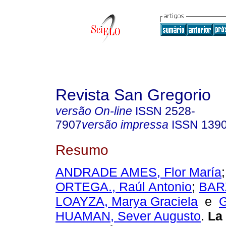
Revista San Gregorio
versão On-line
ISSN
2528-
7907
versão impressa
ISSN
139
Resumo
ANDRADE AMES, Flor María
ORTEGA., Raúl Antonio
;
BAR
LOAYZA, Marya Graciela
e
HUAMAN, Sever Augusto
.
La 