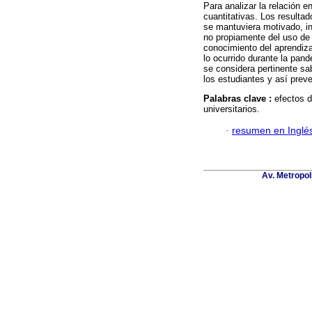
Para analizar la relación e
cuantitativas. Los resulta
se mantuviera motivado, in
no propiamente del uso de 
conocimiento del aprendiza
lo ocurrido durante la pan
se considera pertinente sa
los estudiantes y así prev
Palabras clave :
efectos 
universitarios.
·
resumen en Inglé
Av. Metropol