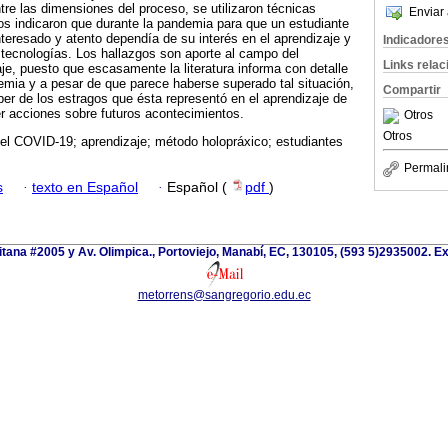
ntre las dimensiones del proceso, se utilizaron técnicas
Enviar 
dos indicaron que durante la pandemia para que un estudiante
teresado y atento dependía de su interés en el aprendizaje y
Indicadore
tecnologías. Los hallazgos son aporte al campo del
Links rela
je, puesto que escasamente la literatura informa con detalle
demia y a pesar de que parece haberse superado tal situación,
Compartir
ber de los estragos que ésta representó en el aprendizaje de
er acciones sobre futuros acontecimientos.
Otros
Otros
del COVID-19; aprendizaje; método holopráxico; estudiantes
Permali
s
·
texto en Español
·
Español (
pdf
)
itana #2005 y Av. Olimpica., Portoviejo, Manabí, EC, 130105, (593 5)2935002. Ext
metorrens@sangregorio.edu.ec