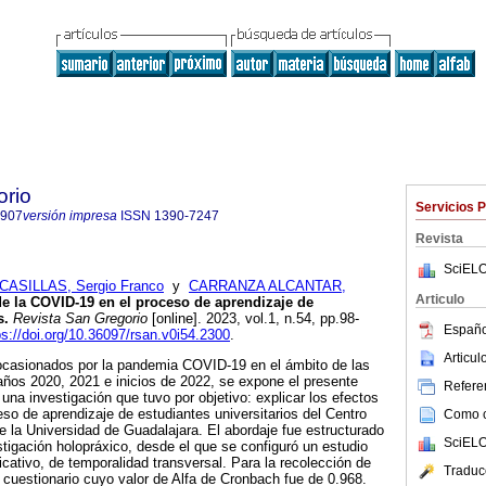
orio
Servicios 
7907
versión impresa
ISSN
1390-7247
Revista
SciELO
CASILLAS, Sergio Franco
y
CARRANZA ALCANTAR,
Articulo
e la COVID-19 en el proceso de aprendizaje de
s.
Revista San Gregorio
[online]. 2023, vol.1, n.54, pp.98-
Españo
ps://doi.org/10.36097/rsan.v0i54.2300
.
Articu
ocasionados por la pandemia COVID-19 en el ámbito de las
años 2020, 2021 e inicios de 2022, se expone el presente
Referen
una investigación que tuvo por objetivo: explicar los efectos
so de aprendizaje de estudiantes universitarios del Centro
Como ci
de la Universidad de Guadalajara. El abordaje fue estructurado
SciELO
stigación holopráxico, desde el que se configuró un estudio
icativo, de temporalidad transversal. Para la recolección de
Traduc
n cuestionario cuyo valor de Alfa de Cronbach fue de 0.968.