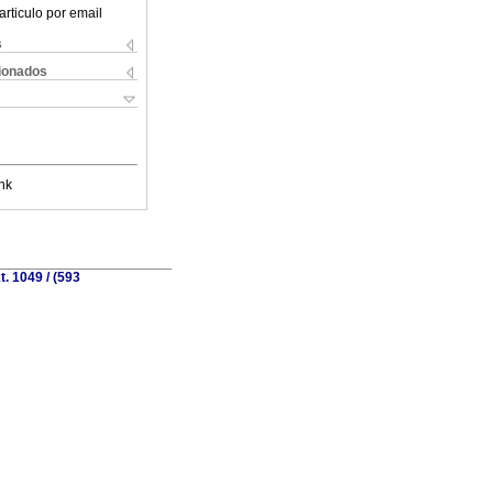
articulo por email
s
cionados
nk
. 1049 / (593