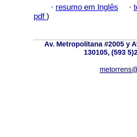
·
resumo em Inglês
·
pdf
)
Av. Metropolitana #2005 y Av
130105, (593 5)2
metorrens@