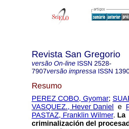
Revista San Gregorio
versão On-line
ISSN
2528-
7907
versão impressa
ISSN
139
Resumo
PEREZ COBO, Gyomar
;
SUA
VASQUEZ., Hever Daniel
e
PASTAZ, Franklin Wilmer
.
La
criminalización del procesad