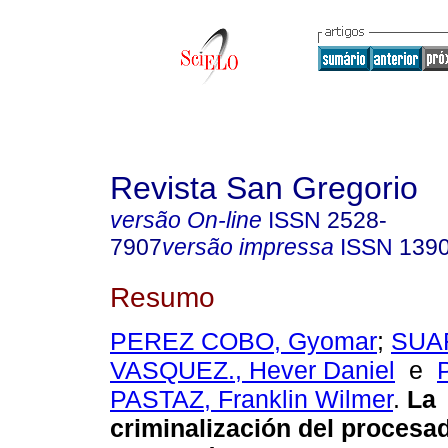
Revista San Gregorio
versão On-line
ISSN
2528-
7907
versão impressa
ISSN
139
Resumo
PEREZ COBO, Gyomar
;
SUA
VASQUEZ., Hever Daniel
e
PASTAZ, Franklin Wilmer
.
La
criminalización del procesad