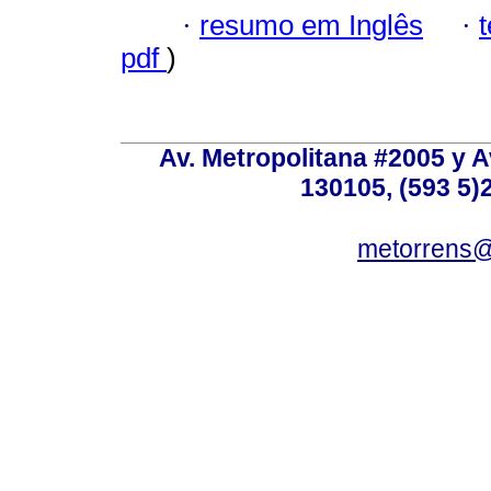
·
resumo em Inglês
·
pdf
)
Av. Metropolitana #2005 y Av
130105, (593 5)2
metorrens@