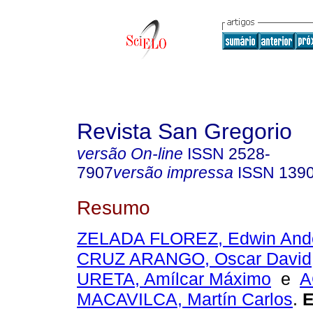
Revista San Gregorio
versão On-line
ISSN
2528-
7907
versão impressa
ISSN
139
Resumo
ZELADA FLOREZ, Edwin And
CRUZ ARANGO, Oscar David
URETA, Amílcar Máximo
e
A
MACAVILCA, Martín Carlos
.
E