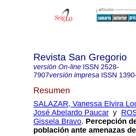
Revista San Gregorio
versión On-line
ISSN
2528-
7907
versión impresa
ISSN
1390
Resumen
SALAZAR, Vanessa Elvira Lo
José Abelardo Paucar
y
ROS
Gissela Bravo
.
Percepción del
población ante amenazas de