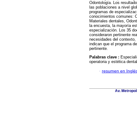
Odontología. Los resultado
las poblaciones a nivel gl
programas de especializac
conocimientos comunes: Ci
Materiales dentales, Odont
la encuesta, la mayoría e
especialización. Los 35 do
consideraron pertinente re
necesidades del contexto, 
indican que el programa de
pertinente.
Palabras clave :
Especiali
operatoria y estética dental
·
resumen en Inglé
Av. Metropol