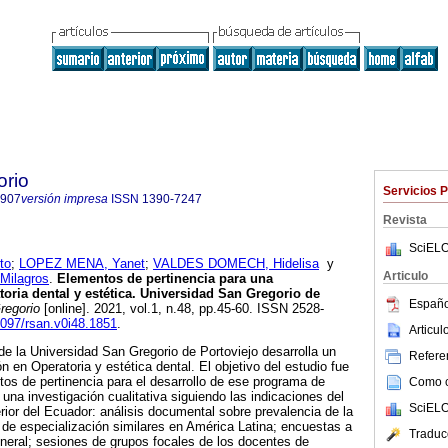
orio
Servicios 
7907
versión impresa
ISSN
1390-7247
Revista
SciELO
to
;
LOPEZ MENA, Yanet
;
VALDES DOMECH, Hidelisa
y
Articulo
ilagros
.
Elementos de pertinencia para una
toria dental y estética. Universidad San Gregorio de
Españo
regorio
[online]. 2021, vol.1, n.48, pp.45-60. ISSN 2528-
36097/rsan.v0i48.1851
.
Articu
de la Universidad San Gregorio de Portoviejo desarrolla un
Referen
 en Operatoria y estética dental. El objetivo del estudio fue
os de pertinencia para el desarrollo de ese programa de
Como ci
 una investigación cualitativa siguiendo las indicaciones del
SciELO
or del Ecuador: análisis documental sobre prevalencia de la
 de especialización similares en América Latina; encuestas a
Traduc
neral; sesiones de grupos focales de los docentes de