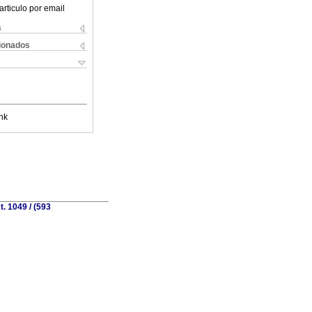
articulo por email
s
cionados
nk
. 1049 / (593