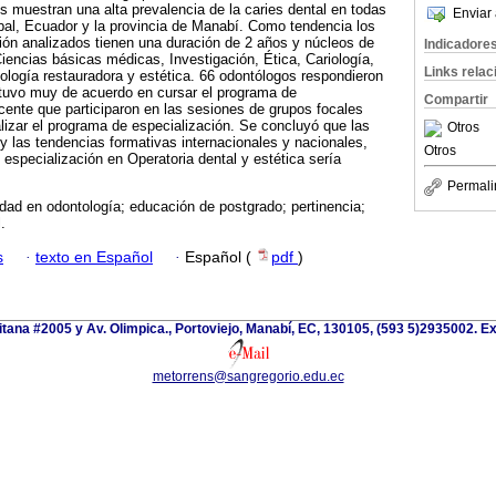
s muestran una alta prevalencia de la caries dental en todas
Enviar 
obal, Ecuador y la provincia de Manabí. Como tendencia los
ión analizados tienen una duración de 2 años y núcleos de
Indicadore
encias básicas médicas, Investigación, Ética, Cariología,
Links rela
ología restauradora y estética. 66 odontólogos respondieron
stuvo muy de acuerdo en cursar el programa de
Compartir
cente que participaron en las sesiones de grupos focales
alizar el programa de especialización. Se concluyó que las
Otros
y las tendencias formativas internacionales y nacionales,
Otros
 especialización en Operatoria dental y estética sería
Permali
dad en odontología; educación de postgrado; pertinencia;
.
s
·
texto en Español
·
Español (
pdf
)
itana #2005 y Av. Olimpica., Portoviejo, Manabí, EC, 130105, (593 5)2935002. Ext
metorrens@sangregorio.edu.ec