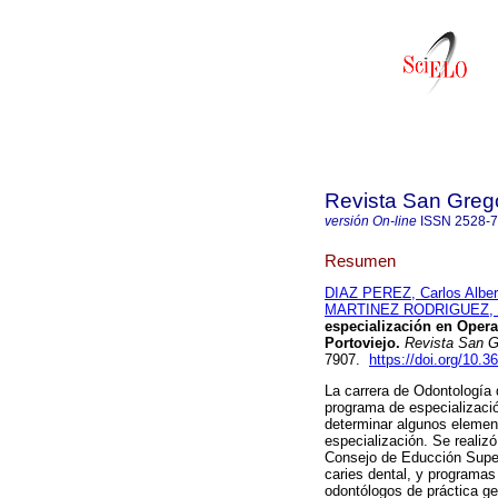
Revista San Greg
versión On-line
ISSN
2528-
Resumen
DIAZ PEREZ, Carlos Alber
MARTINEZ RODRIGUEZ, M
especialización en Opera
Portoviejo.
Revista San G
7907.
https://doi.org/10.
La carrera de Odontología 
programa de especialización
determinar algunos element
especialización. Se realizó
Consejo de Educción Superi
caries dental, y programas
odontólogos de práctica ge