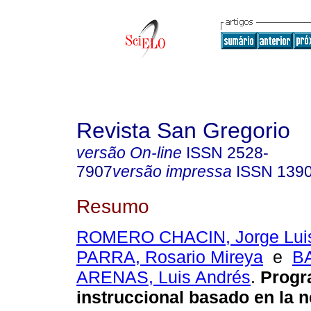
Revista San Gregorio
versão On-line
ISSN
2528-
7907
versão impressa
ISSN
139
Resumo
ROMERO CHACIN, Jorge Lui
PARRA, Rosario Mireya
e
B
ARENAS, Luis Andrés
.
Progr
instruccional basado en la 