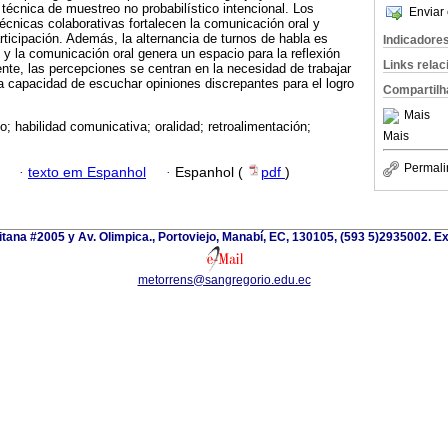
técnica de muestreo no probabilístico intencional. Los
Enviar 
técnicas colaborativas fortalecen la comunicación oral y
rticipación. Además, la alternancia de turnos de habla es
Indicadore
 y la comunicación oral genera un espacio para la reflexión
Links rela
ente, las percepciones se centran en la necesidad de trabajar
 la capacidad de escuchar opiniones discrepantes para el logro
Compartilh
Mais
; habilidad comunicativa; oralidad; retroalimentación;
Mais
Permali
·
texto em Espanhol
·
Espanhol (
pdf
)
itana #2005 y Av. Olimpica., Portoviejo, Manabí, EC, 130105, (593 5)2935002. Ext
metorrens@sangregorio.edu.ec