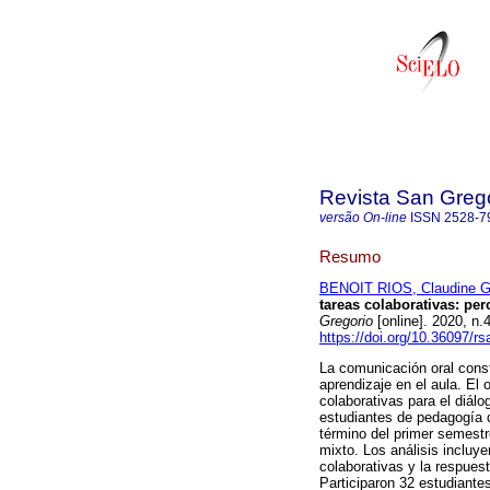
Revista San Greg
versão On-line
ISSN
2528-7
Resumo
BENOIT RIOS, Claudine G
tareas colaborativas: pe
Gregorio
[online]. 2020, n
https://doi.org/10.36097/r
La comunicación oral const
aprendizaje en el aula. El 
colaborativas para el diál
estudiantes de pedagogía d
término del primer semestr
mixto. Los análisis incluye
colaborativas y la respues
Participaron 32 estudiante