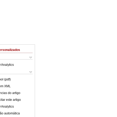
ersonalizados
 Analytics
ol (pdf)
 em XML
cias do artigo
tar este artigo
 Analytics
ão automática