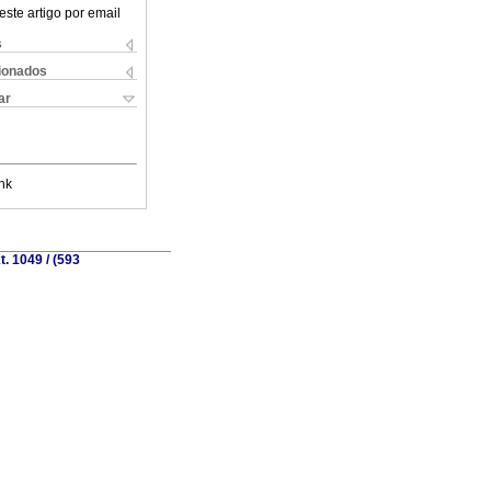
este artigo por email
s
cionados
ar
nk
. 1049 / (593