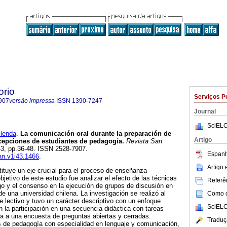
orio
Serviços P
907
versão impressa
ISSN
1390-7247
Journal
SciELO
lenda
.
La comunicación oral durante la preparación de
Artigo
rcepciones de estudiantes de pedagogía.
Revista San
.43, pp.36-48. ISSN 2528-7907.
Espanh
san.v1i43.1466
.
Artigo
ituye un eje crucial para el proceso de enseñanza-
objetivo de este estudio fue analizar el efecto de las técnicas
Referên
ogo y el consenso en la ejecución de grupos de discusión en
e una universidad chilena. La investigación se realizó al
Como ci
e lectivo y tuvo un carácter descriptivo con un enfoque
SciELO
n la participación en una secuencia didáctica con tareas
ta a una encuesta de preguntas abiertas y cerradas.
Traduç
s de pedagogía con especialidad en lenguaje y comunicación,