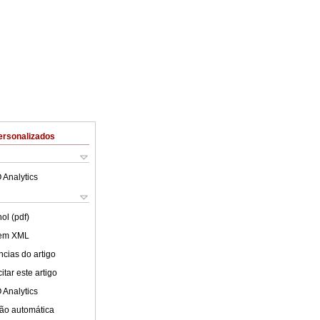
ersonalizados
 Analytics
ol (pdf)
 em XML
cias do artigo
tar este artigo
 Analytics
ão automática