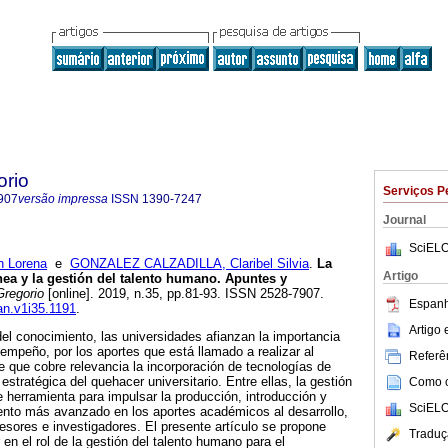
orio
Serviços P
907
versão impressa
ISSN
1390-7247
Journal
SciELO
 Lorena
e
GONZALEZ CALZADILLA, Claribel Silvia
.
La
Artigo
ea y la gestión del talento humano. Apuntes y
regorio
[online]. 2019, n.35, pp.81-93. ISSN 2528-7907.
Espanh
san.v1i35.1191
.
Artigo
l conocimiento, las universidades afianzan la importancia
sempeño, por los aportes que está llamado a realizar al
Referên
ce que cobre relevancia la incorporación de tecnologías de
stratégica del quehacer universitario. Entre ellas, la gestión
Como ci
 herramienta para impulsar la producción, introducción y
SciELO
ento más avanzado en los aportes académicos al desarrollo,
fesores e investigadores. El presente artículo se propone
Traduç
en el rol de la gestión del talento humano para el