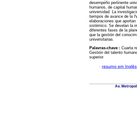
desempeño pertinente univer
humanos, de capital human
universidad. La investigaci
tiempos de avance de la IV
elaboraciones que aportan
sistémico. Se develan la i
diferentes fases de la plan
que la gestión del conocim
universitarias.
Palavras-chave :
Cuarta re
Gestión del talento human
superior.
·
resumo em Inglês
Av. Metropol