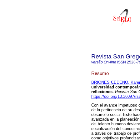
Revista San Greg
versão On-line
ISSN
2528-7
Resumo
BRIONES CEDENO, Karen
universidad contemporán
reflexiones.
Revista San G
https://doi.org/10.36097/r
Con el avance impetuoso de
de la pertinencia de su de
desarrollo social. Esto ha
avanzada en la planeación e
del talento humano deviene
socialización del conocimi
a través del trabajo de pro
como objetivos profundizar 