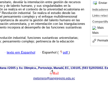
sitario, develar la interrelación entre gestión de recursos
Enviar 
o y de talento humano, y sus singularidades en la
ón se realiza en el contexto de la universidad ecuatoriana en
Indicadore
 Revolución industrial. Se realiza el estudio desde las
Links rela
 el pensamiento complejo y el enfoque multidimensional
mportancia de asumir la gestión del talento humano en las
Compartilh
eación universitaria, y en interrelación con las triangulaciones
iento incorpora al desempeño de las funciones sustantivas
Mais
Mais
volución industrial; funciones sustantivas universitarias;
Permali
o; pensamiento complejo; pertinencia de la educación
·
texto em Espanhol
·
Espanhol (
pdf
)
itana #2005 y Av. Olimpica., Portoviejo, Manabí, EC, 130105, (593 5)2935002. Ext
metorrens@sangregorio.edu.ec