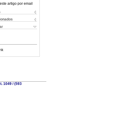
este artigo por email
s
cionados
ar
nk
. 1049 / (593