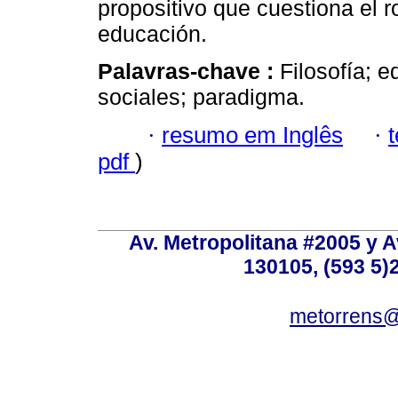
propositivo que cuestiona el ro
educación.
Palavras-chave :
Filosofía; 
sociales; paradigma.
·
resumo em Inglês
·
pdf
)
Av. Metropolitana #2005 y Av
130105, (593 5)2
metorrens@