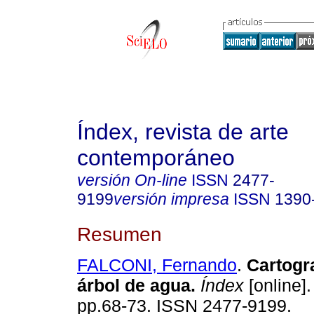
Índex, revista de arte
contemporáneo
versión On-line
ISSN
2477-
9199
versión impresa
ISSN
1390
Resumen
FALCONI, Fernando
.
Cartogra
árbol de agua.
Índex
[online].
pp.68-73. ISSN 2477-9199.