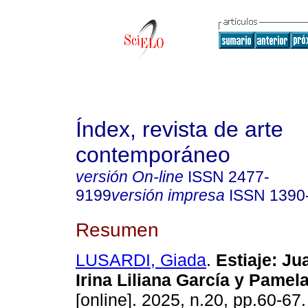
Índex, revista de arte
contemporáneo
versión On-line
ISSN
2477-
9199
versión impresa
ISSN
1390
Resumen
LUSARDI, Giada
.
Estiaje: Ju
Irina Liliana García y Pamela
[online]. 2025, n.20, pp.60-67