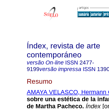
Índex, revista de arte
contemporáneo
versão On-line
ISSN
2477-
9199
versão impressa
ISSN
139
Resumo
AMAYA VELASCO, Hermann 
sobre una estética de la inf
de Martha Pacheco.
Índex
[on