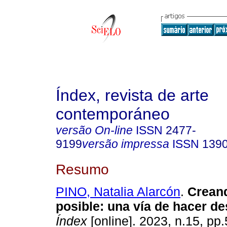
Índex, revista de arte
contemporáneo
versão On-line
ISSN
2477-
9199
versão impressa
ISSN
139
Resumo
PINO, Natalia Alarcón
.
Creand
posible: una vía de hacer des
Índex
[online]. 2023, n.15, pp