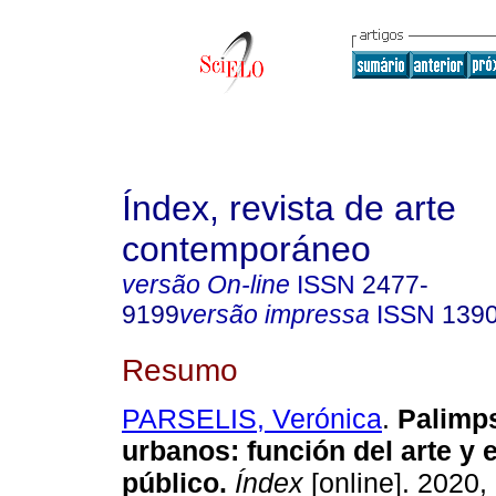
Índex, revista de arte
contemporáneo
versão On-line
ISSN
2477-
9199
versão impressa
ISSN
139
Resumo
PARSELIS, Verónica
.
Palimp
urbanos: función del arte y 
público.
Índex
[online]. 2020,