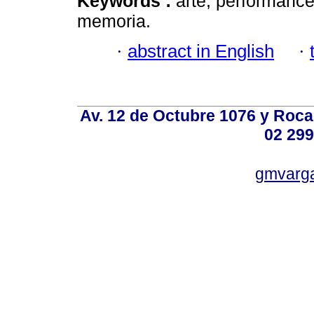
Keywords :
arte; performance
memoria.
·
abstract in English
·
Av. 12 de Octubre 1076 y Roca,
02 299
gmvarg