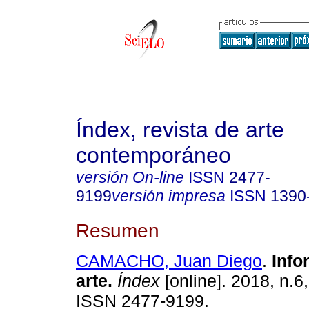
Índex, revista de arte
contemporáneo
versión On-line
ISSN
2477-
9199
versión impresa
ISSN
1390
Resumen
CAMACHO, Juan Diego
.
Info
arte.
Índex
[online]. 2018, n.6
ISSN 2477-9199.