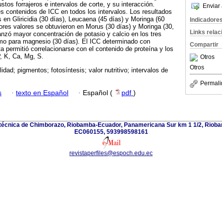
stos forrajeros e intervalos de corte, y su interacción.
Enviar 
 contenidos de ICC en todos los intervalos. Los resultados
 en Gliricidia (30 días), Leucaena (45 días) y Moringa (60
Indicadore
jores valores se obtuvieron en Morus (30 días) y Moringa (30,
Links rela
canzó mayor concentración de potasio y calcio en los tres
omo para magnesio (30 días). El ICC determinado con
Compartir
a permitió correlacionarse con el contenido de proteína y los
 P, K, Ca, Mg, S.
Otros
Otros
lidad; pigmentos; fotosíntesis; valor nutritivo; intervalos de
Permali
s
·
texto en Español
·
Español (
pdf
)
itécnica de Chimborazo, Riobamba-Ecuador, Panamericana Sur km 1 1/2, Riob
EC060155, 593998598161
revistaperfiles@espoch.edu.ec