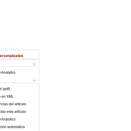
Personalizados
 Analytics
l (pdf)
lo en XML
cias del artículo
tar este artículo
 Analytics
ción automática