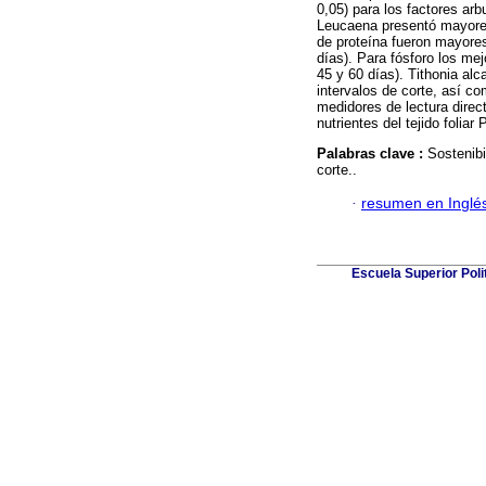
0,05) para los factores arbu
Leucaena presentó mayores
de proteína fueron mayores
días). Para fósforo los me
45 y 60 días). Tithonia al
intervalos de corte, así c
medidores de lectura direct
nutrientes del tejido foliar
Palabras clave :
Sostenibi
corte..
·
resumen en Inglé
Escuela Superior Pol