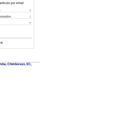
articulo por email
s
cionados
nk
amba, Chimborazo, EC,