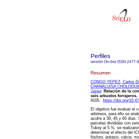
Perfiles
versión On-line
ISSN
2477-
Resumen
CONGO YEPEZ, Carlos Da
CHANALUISA CHOLOQUING
Javier
.
Relación de la con
seis arbustos forrajeros.
9105.
https://doi.org/10.4
El objetivo fue evaluar el c
arbóreos, para ello se anal
azufre a 30, 45 y 65 días.
parcelas divididas con sei
Tukey al 5 %, se realizaro
determinar el efecto del IC
fósforo, potasio, calcio, m