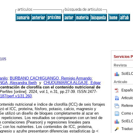
Servicios 
9105
Revista
SciELO
nilo
;
BURBANO CACHIGUANGO, Remigio Armando
;
Articulo
A, Alexandra Ibeth
y
CHUQUIMARCA ALGAJE, Edgar
centración de clorofila con el contenido nutricional de
Españo
Perfiles
[online]. 2024, vol.1, n.31, pp.27-39. ISSN 2477-
7187/perf.v1i31.260
.
Articu
ontenido nutricional e índice de clorofila (ICC) de seis forrajes
Referen
izó el ICC, proteína, fósforo, potasio, calcio, magnesio y
 Se utilizó un diseño de bloques completamente al azar en
Como ci
s repeticiones. Los resultados se compararon con un test de
SciELO
n correlaciones (Pearson) y regresiones lineales para
C con los nutrientes. Los contenidos de ICC, proteína,
Traduc
agnesio y azufre presentaron diferencias estadísticas (p <