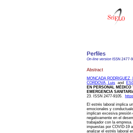
Perfiles
On-line version
ISSN
2477-
Abstract
MONCADA RODRIGUEZ, B
CORDOVA, Luis
and
ESC
EN PERSONAL MÉDICO 
EMERGENCIA SANITARIA
23. ISSN 2477-9105.
http
El estrés laboral implica u
emocionales y conductuales
implican excesiva presión 
negativamente en el desemp
trabajador con la empresa.
impuestas por COVID-19 al 
analizar el estrés laboral 