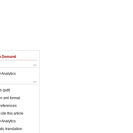
on Demand
 Analytics
h (pdf)
 in xml format
 references
cite this article
 Analytics
ic translation