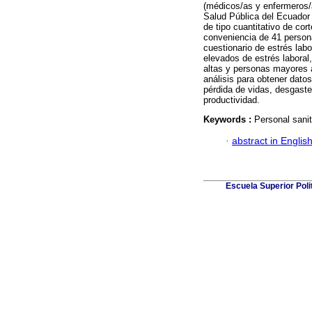
(médicos/as y enfermeros/a
Salud Pública del Ecuador 
de tipo cuantitativo de cor
conveniencia de 41 persona
cuestionario de estrés lab
elevados de estrés labora
altas y personas mayores a
análisis para obtener dato
pérdida de vidas, desgaste
productividad.
Keywords :
Personal sani
·
abstract in Englis
Escuela Superior Pol