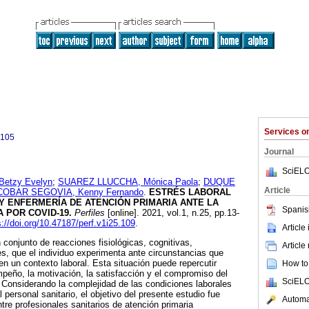
Services 
9105
Journal
SciELO
etzy Evelyn
;
SUAREZ LLUCCHA, Mónica Paola
;
DUQUE
Article
OBAR SEGOVIA, Kenny Fernando
.
ESTRÉS LABORAL
Y ENFERMERÍA DE ATENCIÓN PRIMARIA ANTE LA
Spanis
 POR COVID-19.
Perfiles
[online]. 2021, vol.1, n.25, pp.13-
s://doi.org/10.47187/perf.v1i25.109
.
Article
n conjunto de reacciones fisiológicas, cognitivas,
Article
, que el individuo experimenta ante circunstancias que
en un contexto laboral. Esta situación puede repercutir
How to 
eño, la motivación, la satisfacción y el compromiso del
SciELO
 Considerando la complejidad de las condiciones laborales
personal sanitario, el objetivo del presente estudio fue
Automat
entre profesionales sanitarios de atención primaria