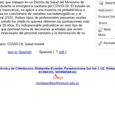
s) que trabajan en un Distrito de Salud del Ministerio de
Send th
durante la emergencia sanitaria por COVID-19. El estudio es
te transversal, se aplicó a una muestra no probabilística a
Indicators
s un cuestionario de variables sociodemográficas y el
Related lin
oral (JSS). Ambos tipos de profesionales presentan niveles
l, siendo los médicos quienes obtienen las puntuaciones más
Share
 30 años. Es indispensable profundizar en este tipo de
s que permitan toma de decisiones acertadas que eviten
More
 innecesario del personal sanitario y la disminución de su
More
Permali
tario; COVID-19; Salud mental.
h
·
text in Spanish
·
Spanish (
pdf
)
itécnica de Chimborazo, Riobamba-Ecuador, Panamericana Sur km 1 1/2, Riob
EC060155, 593998598161
revistaperfiles@espoch.edu.ec