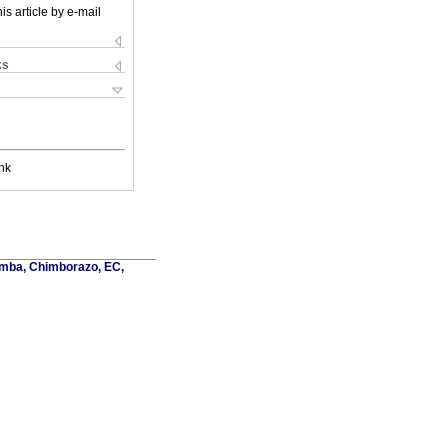
is article by e-mail
ks
nk
amba, Chimborazo, EC,