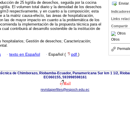
oducción de 25 kg/día de desechos, seguida por la cocina
Enviar 
g/día. El volumen total diario y la densidad de los desechos
kg/m3 respectivamente, y en cuanto a la composición; esta
Indicadore
 a la matriz causa-efecto, las áreas de hospitalización,
Links rela
on las de mayor impacto en cuanto a la problemática de los
ecomienda la implementación de la propuesta técnica para el
Compartir
cual contribuirá al desarrollo sostenible de la institución de
Otros
Otros
 hospitalarios; Gestión de desechos; Caracterización;
ntal.
Permali
s
·
texto en Español
·
Español (
pdf
)
itécnica de Chimborazo, Riobamba-Ecuador, Panamericana Sur km 1 1/2, Riob
EC060155, 593998598161
revistaperfiles@espoch.edu.ec