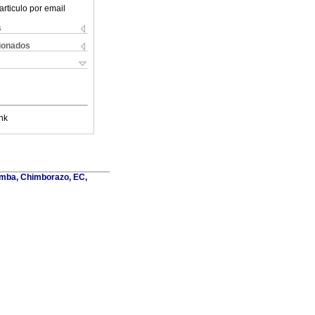
articulo por email
s
cionados
nk
amba, Chimborazo, EC,