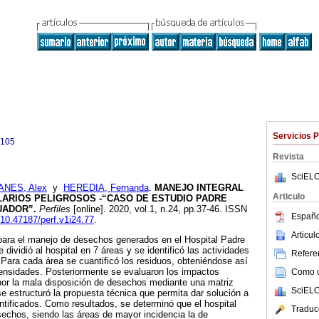
Servicios 
9105
Revista
SciELO
ANES, Alex
y
HEREDIA, Fernanda
.
MANEJO INTEGRAL
Articulo
LARIOS PELIGROSOS -“CASO DE ESTUDIO PADRE
UADOR”.
Perfiles
[online]. 2020, vol.1, n.24, pp.37-46. ISSN
Españo
g/10.47187/perf.v1i24.77
.
Articu
para el manejo de desechos generados en el Hospital Padre
e dividió al hospital en 7 áreas y se identificó las actividades
Referen
ara cada área se cuantificó los residuos, obteniéndose así
nsidades. Posteriormente se evaluaron los impactos
Como ci
or la mala disposición de desechos mediante una matriz
SciELO
e estructuró la propuesta técnica que permita dar solución a
ntificados. Como resultados, se determinó que el hospital
Traduc
echos, siendo las áreas de mayor incidencia la de