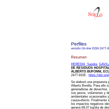
Perfiles
versión On-line
ISSN
2477-
Resumen
HEREDIA, Sandra
;
GAVIL
DE RESIDUOS HOSPITA
ALBERTO BUFONNI, EC
2477-9105.
https://doi.or
Se elaboró una propuesta 
Alberto Bonilla. Para ello s
generadoras de desechos. P
sus pesos, volúmenes y de
ambientales ocasionados p
causa-efecto. Finalmente s
los impactos negativos ide
genera 69,07 kg/día de des