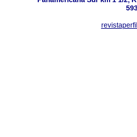
59
revistaper