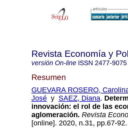
Revista Economía y Pol
versión On-line
ISSN
2477-9075
Resumen
GUEVARA ROSERO, Carolin
José
y
SAEZ, Diana
.
Determi
innovación: el rol de las ec
aglomeración.
Revista Econom
[online]. 2020, n.31, pp.67-9