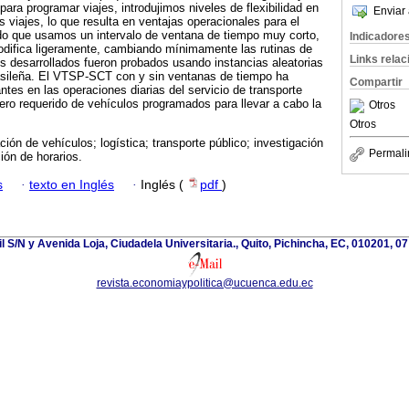
para programar viajes, introdujimos niveles de flexibilidad en
Enviar 
os viajes, lo que resulta en ventajas operacionales para el
ado que usamos un intervalo de ventana de tiempo muy corto,
Indicadore
modifica ligeramente, cambiando mínimamente las rutinas de
Links rela
s desarrollados fueron probados usando instancias aleatorias
sileña. El VTSP-SCT con y sin ventanas de tiempo ha
Compartir
ntes en las operaciones diarias del servicio de transporte
ero requerido de vehículos programados para llevar a cabo la
Otros
Otros
ión de vehículos; logística; transporte público; investigación
Permali
ón de horarios.
s
·
texto en Inglés
·
Inglés (
pdf
)
l S/N y Avenida Loja, Ciudadela Universitaria., Quito, Pichincha, EC, 010201, 0
revista.economiaypolitica@ucuenca.edu.ec