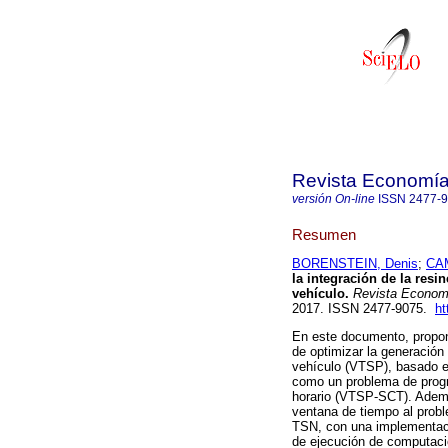
Revista Economía 
versión On-line
ISSN
2477-
Resumen
BORENSTEIN, Denis
;
CA
la integración de la res
vehículo.
Revista Economí
2017. ISSN 2477-9075.
ht
En este documento, propon
de optimizar la generación
vehículo (VTSP), basado e
como un problema de progr
horario (VTSP-SCT). Ademá
ventana de tiempo al prob
TSN, con una implementaci
de ejecución de computació