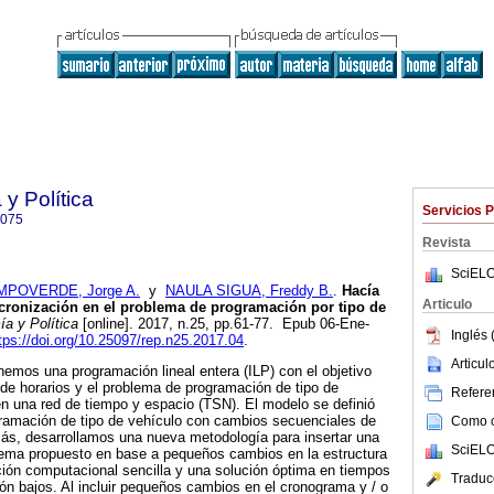
y Política
Servicios 
9075
Revista
SciELO
MPOVERDE, Jorge A.
y
NAULA SIGUA, Freddy B.
.
Hacía
Articulo
incronización en el problema de programación por tipo de
a y Política
[online]. 2017, n.25, pp.61-77. Epub 06-Ene-
Inglés 
tps://doi.org/10.25097/rep.n25.2017.04
.
Articu
emos una programación lineal entera (ILP) con el objetivo
 de horarios y el problema de programación de tipo de
Referen
n una red de tiempo y espacio (TSN). El modelo se definió
amación de tipo de vehículo con cambios secuenciales de
Como ci
s, desarrollamos una nueva metodología para insertar una
SciELO
lema propuesto en base a pequeños cambios en la estructura
ón computacional sencilla y una solución óptima en tiempos
Traduc
n bajos. Al incluir pequeños cambios en el cronograma y / o