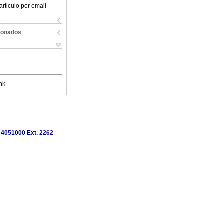
articulo por email
s
cionados
nk
7 4051000 Ext. 2262